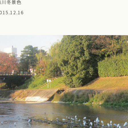
鴨川冬景色
015.12.16